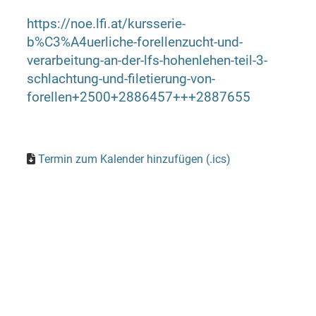
https://noe.lfi.at/kursserie-
b%C3%A4uerliche-forellenzucht-und-
verarbeitung-an-der-lfs-hohenlehen-teil-3-
schlachtung-und-filetierung-von-
forellen+2500+2886457+++2887655
Termin zum Kalender hinzufügen (.ics)